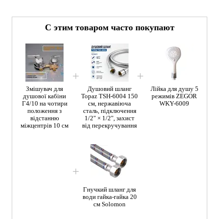
С этим товаром часто покупают
Змішувач для
Душовий шланг
Лійка для душу 5
душової кабіни
Topaz TSH-6004 150
режимів ZEGOR
Г4/10 на чотири
см, нержавіюча
WKY-6009
положення з
сталь, підключення
відстанню
1/2" × 1/2", захист
міжцентрів 10 см
від перекручування
Гнучкий шланг для
води гайка-гайка 20
см Solomon