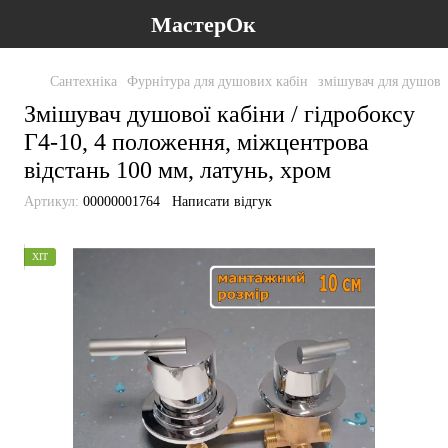
МастерОк
Сантехніка
Фурнітура для душових кабін
змішувач для душово
Змішувач душової кабіни / гідробоксу
Г4-10, 4 положення, міжцентрова
відстань 100 мм, латунь, хром
Артикул:
00000001764
Написати відгук
ХІТ