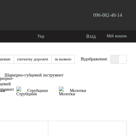
096-082-48-14
користувача
Вхід
Мій кошик
Укр
ешевше
спочатку дорожчі
за назвою
Відображення:
Шарнірно-губцевий інструмент
нки
Струбцини
Молотки