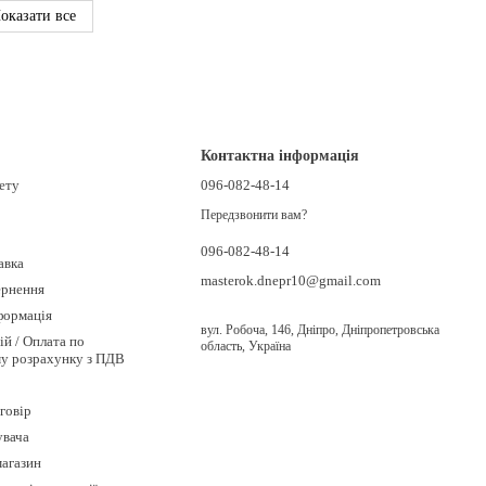
оказати все
Контактна інформація
нету
096-082-48-14
Передзвонити вам?
096-082-48-14
авка
masterok.dnepr10@gmail.com
ернення
формація
вул. Робоча, 146, Дніпро, Дніпропетровська
ій / Оплата по
область, Україна
му розрахунку з ПДВ
говір
увача
магазин