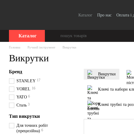
Перейти до основного контенту
Каталог
Про нас
Оплата і 
Для організацій / Оплата п
Відгуки про магазин
Серт
Каталог
Головна
Ручний інструмент
Викрутки
Викрутки
Бренд
Викрутки
17
STANLEY
16
VOREL
Ключі та набори кл
6
YATO
3
Ключі трубні та роз
Сталь
Тип викрутки
Для точних робіт
6
(прецизійна)