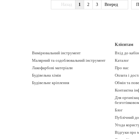
Назад
1
2
3
Вперед
П
Клієнтам
Вимірювальний інструмент
Вхід до кабі
Малярний та оздоблювальний інструмент
Каталог
Лакофарбові матеріали
Про нас
Будівельна хімія
Оплата і дост
Будівельне кріплення
Обмін та пов
Контактна ін
Для організац
безготівково
Блог
Публічний до
Угода корист
Відгуки про 