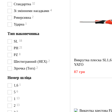
32
Стандартна
4
Зі змінними насадками
2
Реверсивна
1
Ударна
Тип наконечника
18
SL
21
PH
8
PZ
Викрутка плоска SL1,6
2
Шестигранний (HEX)
YATO
2
Зірочка (Torx)
87 грн
Номер шліца
1
1,6
6
5
13
1
13
2
8