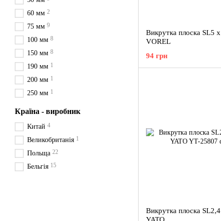
2
60 мм
9
75 мм
Викрутка плоска SL5 
8
100 мм
VOREL
8
150 мм
94 грн
1
190 мм
1
200 мм
1
250 мм
Країна - виробник
4
Китай
1
Великобританія
22
Польща
15
Бельгія
Викрутка плоска SL2,4
YATO