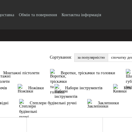
доставка
Обмін та повернення
Контактна інформація
о безготівковому розрахунку з ПДВ
Блог
Публічний договір
Угода 
ифікати якості продукції
за популярністю
спочатку д
Сортування:
Монтажні пістолети
Воротки, тріскачки та головки
ючів
Ножівки
Набори інструментів
Кия
відні
Степлери будівельні ручні
Заклепники