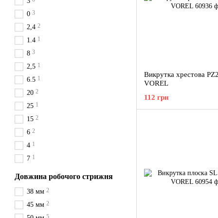
3
3
0
2
2,4
1
1.4
3
8
1
2,5
Викрутка хрестова PZ
1
6.5
VOREL
2
20
112 грн
1
25
2
15
2
6
1
4
1
7
Довжина робочого стрижня
2
38 мм
2
45 мм
5
50 мм