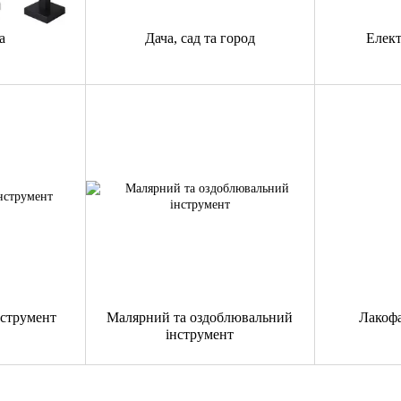
а
Дача, сад та город
Елек
струмент
Малярний та оздоблювальний
Лакофа
інструмент