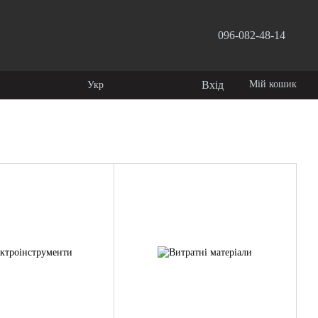
096-082-48-14
користувача
Вхід
Мій кошик
Укр