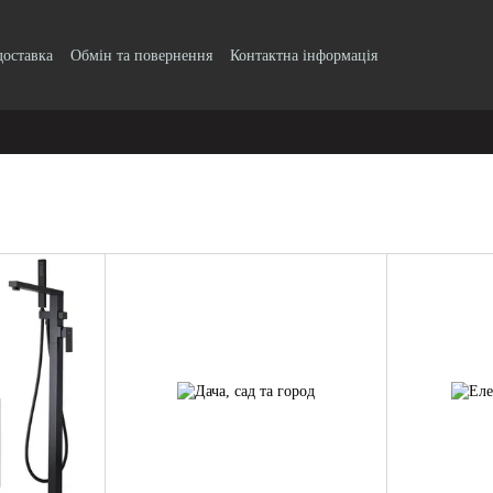
доставка
Обмін та повернення
Контактна інформація
о безготівковому розрахунку з ПДВ
Блог
Публічний договір
Угода 
ифікати якості продукції