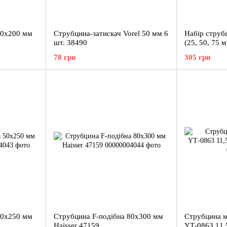
50х200 мм
Струбцина-затискач Vorel 50 мм 6
Набір стру
шт. 38490
(25, 50, 75 
78 грн
305 грн
50х250 мм
Струбцина F-подібна 80х300 мм
Струбцина м
Haisser 47159
YT‑0863 11,