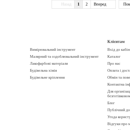
Назад
1
2
Вперед
Пок
Клієнтам
Вимірювальний інструмент
Вхід до кабі
Малярний та оздоблювальний інструмент
Каталог
Лакофарбові матеріали
Про нас
Будівельна хімія
Оплата і дост
Будівельне кріплення
Обмін та пов
Контактна ін
Для організац
безготівково
Блог
Публічний до
Угода корист
Відгуки про 