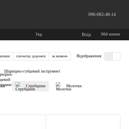
096-082-48-14
користувача
Вхід
Мій кошик
Укр
ешевше
спочатку дорожчі
за назвою
Відображення:
Шарнірно-губцевий інструмент
нки
Струбцини
Молотки