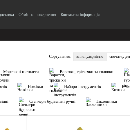
доставка
Обмін та повернення
Контактна інформація
о безготівковому розрахунку з ПДВ
Блог
Публічний договір
Угода 
ифікати якості продукції
за популярністю
спочатку д
Сортування:
Монтажні пістолети
Воротки, тріскачки та головки
ючів
Ножівки
Набори інструментів
Кия
відні
Степлери будівельні ручні
Заклепники