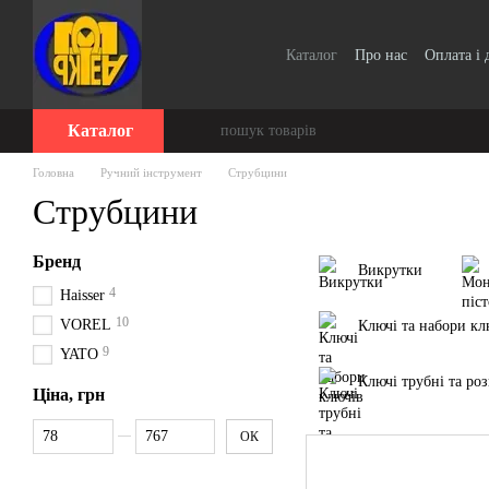
Перейти до основного контенту
Каталог
Про нас
Оплата і 
Для організацій / Оплата п
Відгуки про магазин
Серт
Каталог
Головна
Ручний інструмент
Струбцини
Струбцини
Бренд
Викрутки
4
Haisser
10
VOREL
Ключі та набори кл
9
YATO
Ключі трубні та роз
Ціна, грн
Від Ціна, грн
До Ціна, грн
ОК