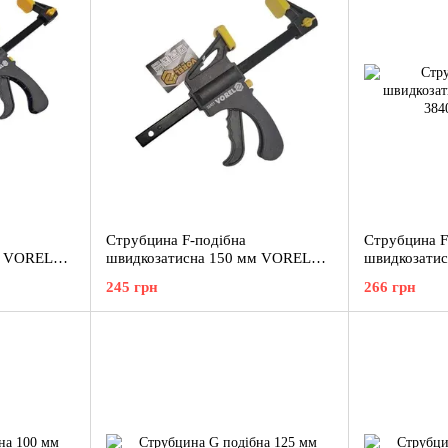
Струбцина F-подібна
Струбцина F
м VOREL
швидкозатисна 150 мм VOREL
швидкозати
38401
38402
245 грн
266 грн