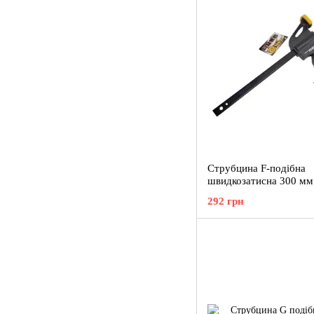
Струбцина F-подібна
швидкозатисна 300 м
38404
292 грн