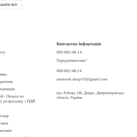
азати все
Контактна інформація
нету
096-082-48-14
Передзвонити вам?
096-082-48-14
авка
masterok.dnepr10@gmail.com
ернення
формація
вул. Робоча, 146, Дніпро, Дніпропетровська
ій / Оплата по
область, Україна
му розрахунку з ПДВ
говір
увача
магазин