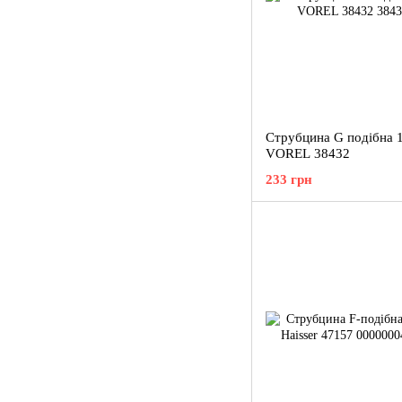
Струбцина G подібна 
VOREL 38432
233 грн