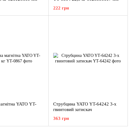
222 грн
агнітна YATO YT-
Струбцина YATO YT-64242 3-х
гвинтовий затискач
363 грн