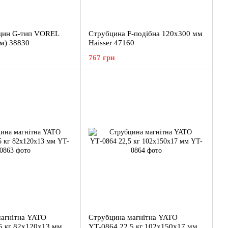
бцин G-тип VOREL
Струбцина F-подібна 120х300 мм
мм) 38830
Haisser 47160
767 грн
агнітна YATO
Струбцина магнітна YATO
5 кг 82х120х13 мм
YT‑0864 22,5 кг 102х150х17 мм