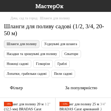
МастерОк
Дача, сад та город
Шланги для поливу
Шланги для поливу садові (1/2, 3/4, 20-
50 м)
Шланги для поливу
З'єднувачі для шланга
Насадки та зрошувачі для поливу
Секатори
Ножиці садові
Гілкорізи
Граблі
Лопатки, грабельки садові
Пили садові
Фільтр
За популярністю
−8%
−13%