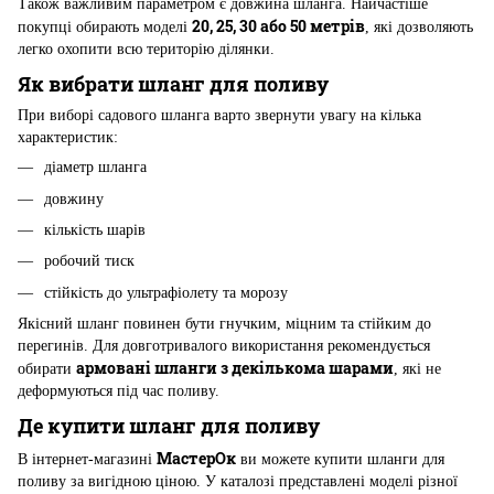
Також важливим параметром є довжина шланга. Найчастіше
20, 25, 30 або 50 метрів
покупці обирають моделі
, які дозволяють
легко охопити всю територію ділянки.
Як вибрати шланг для поливу
При виборі садового шланга варто звернути увагу на кілька
характеристик:
діаметр шланга
довжину
кількість шарів
робочий тиск
стійкість до ультрафіолету та морозу
Якісний шланг повинен бути гнучким, міцним та стійким до
перегинів. Для довготривалого використання рекомендується
армовані шланги з декількома шарами
обирати
, які не
деформуються під час поливу.
Де купити шланг для поливу
МастерОк
В інтернет-магазині
ви можете купити шланги для
поливу за вигідною ціною. У каталозі представлені моделі різної