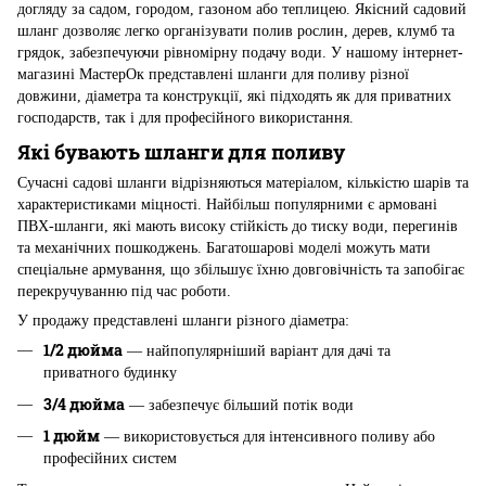
догляду за садом, городом, газоном або теплицею. Якісний садовий
шланг дозволяє легко організувати полив рослин, дерев, клумб та
грядок, забезпечуючи рівномірну подачу води. У нашому інтернет-
магазині МастерОк представлені шланги для поливу різної
довжини, діаметра та конструкції, які підходять як для приватних
господарств, так і для професійного використання.
Які бувають шланги для поливу
Сучасні садові шланги відрізняються матеріалом, кількістю шарів та
характеристиками міцності. Найбільш популярними є армовані
ПВХ-шланги, які мають високу стійкість до тиску води, перегинів
та механічних пошкоджень. Багатошарові моделі можуть мати
спеціальне армування, що збільшує їхню довговічність та запобігає
перекручуванню під час роботи.
У продажу представлені шланги різного діаметра:
1/2 дюйма
— найпопулярніший варіант для дачі та
приватного будинку
3/4 дюйма
— забезпечує більший потік води
1 дюйм
— використовується для інтенсивного поливу або
професійних систем