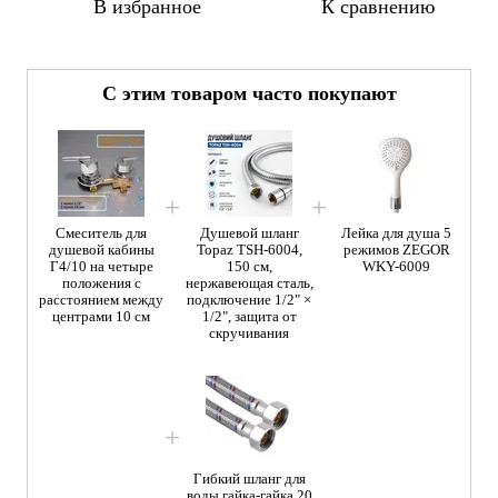
В избранное
К сравнению
С этим товаром часто покупают
Смеситель для
Душевой шланг
Лейка для душа 5
душевой кабины
Topaz TSH-6004,
режимов ZEGOR
Г4/10 на четыре
150 см,
WKY-6009
положения с
нержавеющая сталь,
расстоянием между
подключение 1/2" ×
центрами 10 см
1/2", защита от
скручивания
Гибкий шланг для
воды гайка-гайка 20