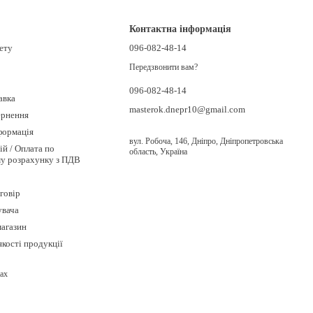
Контактна інформація
нету
096-082-48-14
Передзвонити вам?
096-082-48-14
авка
masterok.dnepr10@gmail.com
ернення
формація
вул. Робоча, 146, Дніпро, Дніпропетровська
ій / Оплата по
область, Україна
му розрахунку з ПДВ
говір
увача
магазин
якості продукції
ах