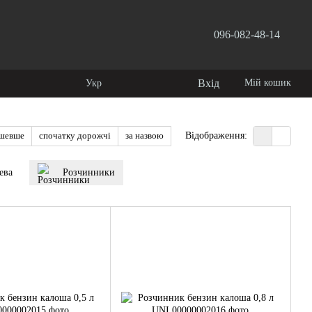
096-082-48-14
користувача
Вхід
Мій кошик
Укр
ешевше
спочатку дорожчі
за назвою
Відображення:
ева
Розчинники