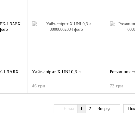
РК-1 ЗАБХ
Уайт-спірит X UNI 0,3 л
Розчинник с
46 грн
72 грн
Назад
1
2
Вперед
Пок