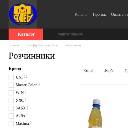
Перейти до основного контенту
Каталог
Про нас
Оплата і 
Для організацій / Оплата п
Відгуки про магазин
Серт
Каталог
Головна
Лакофарбові матеріали
Розчинники
Розчинники
Бренд
Емалі
Фарба
Г
12
UNI
3
Master Color
2
WIN
1
УХС
1
ЗАБХ
1
Akfix
2
Maxima