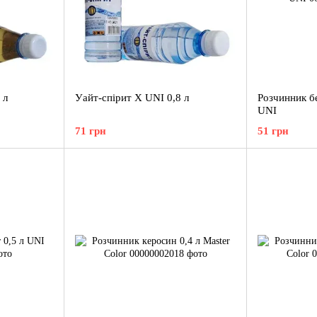
 л
Уайт-спірит X UNI 0,8 л
Розчинник б
UNI
71 грн
51 грн