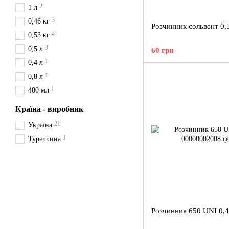
2
1 л
3
0,46 кг
Розчинник сольвент 0,
4
0,53 кг
3
0,5 л
60 грн
1
0,4 л
1
0,8 л
1
400 мл
Країна - виробник
21
Україна
1
Туреччина
Розчинник 650 UNI 0,4