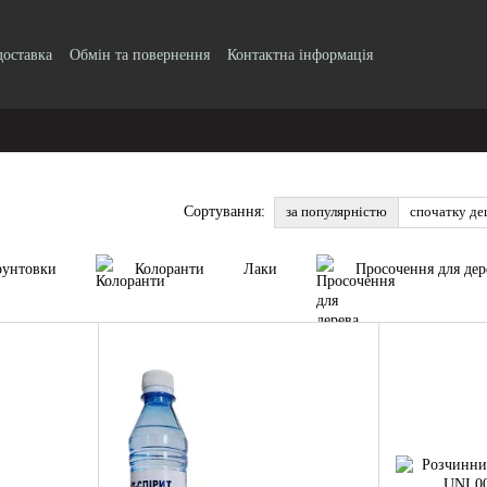
доставка
Обмін та повернення
Контактна інформація
о безготівковому розрахунку з ПДВ
Блог
Публічний договір
Угода 
ифікати якості продукції
за популярністю
спочатку д
Сортування:
рунтовки
Колоранти
Лаки
Просочення для дер