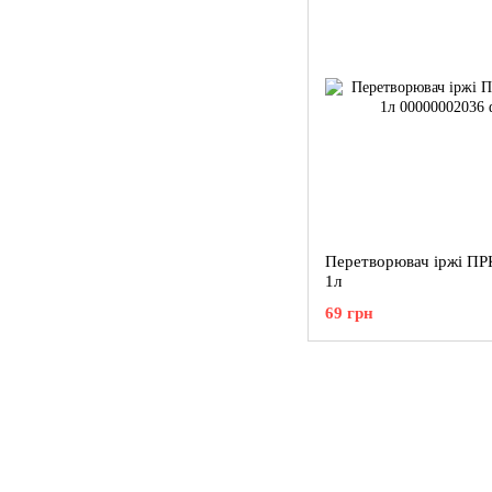
Перетворювач іржі П
1л
69 грн