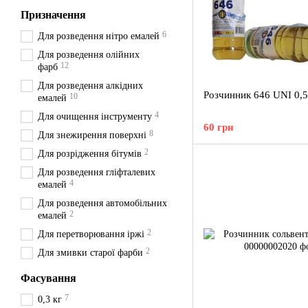
Призначення
6
Для розведення нітро емалей
Для розведення олійних
12
фарб
Для розведення алкідних
Розчинник 646 UNI 0,5
10
емалей
4
Для очищення інструменту
60 грн
8
Для знежирення поверхні
2
Для розрідження бітумів
Для розведення гліфталевих
4
емалей
Для розведення автомобільних
2
емалей
2
Для перетворювання іржі
2
Для змивки старої фарби
Фасування
7
0,3 кг