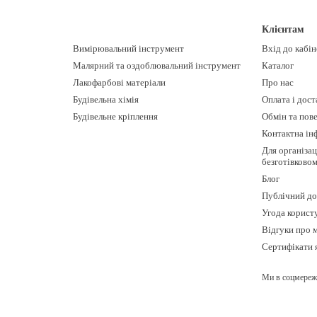
Клієнтам
Вимірювальний інструмент
Вхід до кабі
Малярний та оздоблювальний інструмент
Каталог
Лакофарбові матеріали
Про нас
Будівельна хімія
Оплата і дост
Будівельне кріплення
Обмін та пов
Контактна ін
Для організац
безготівково
Блог
Публічний до
Угода корист
Відгуки про 
Сертифікати 
Ми в соцмереж