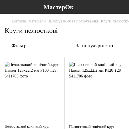
МастерОк
Витратні матеріали
Шліфування та полірування
Круги пелюстко
Круги пелюсткові
Фільтр
За популярністю
Пелюстковий конічний круг
Пелюстковий конічний круг