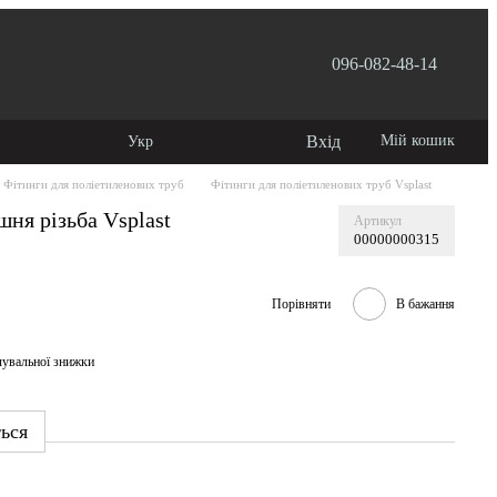
096-082-48-14
 користувача
Вхід
Мій кошик
Укр
Фітинги для поліетиленових труб
Фітинги для поліетиленових труб Vsplast
ня різьба Vsplast
Артикул
00000000315
Порівняти
В бажання
чувальної знижки
ться