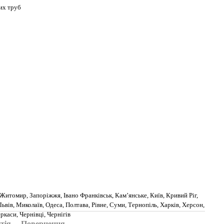
их труб
Житомир, Запоріжжя, Івано Франківськ, Кам’янське, Київ, Кривий Ріг,
вів, Миколаїв, Одеса, Полтава, Рівне, Суми, Тернопіль, Харків, Херсон,
каси, Чернівці, Чернігів
тія
Повернення