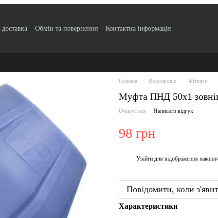
 доставка
Обмін та повернення
Контактна інформація
по безготівковому розрахунку з ПДВ
Блог
Публічний договір
Угода
ртифікати якості продукції
Головна
Водопровід
Фітинги
Муфта ПНД 50х1 зовніш
Очікується
Написати відгук
98 грн
Увійти
для відображення накопи
%
Повідомити, коли з'яви
Характеристики