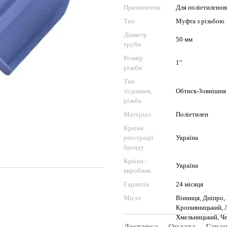
Призначення
Для поліетиленов
Тип
Муфта з різьбою
Діаметр
50 мм
труби
Розмір
1"
різьби
Тип
з'єднання,
Обтиск-Зовнішня
різьба
Матеріал
Поліетилен
Країна
реєстрації
Україна
бренду
Країна -
Україна
виробник
Гарантія
24 місяця
Місто
Вінниця, Дніпро, 
Кропивницький, Ль
Хмельницький, Чер
Доставка
Оплата
Гаран