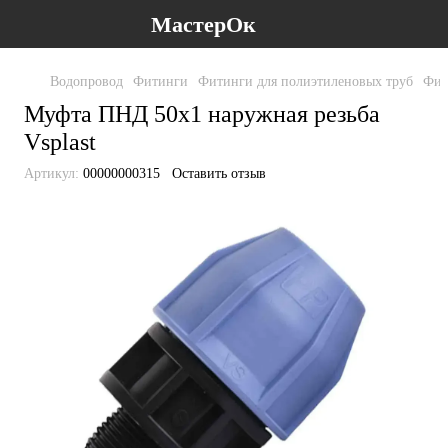
МастерОк
Водопровод
Фитинги
Фитинги для полиэтиленовых труб
Фит
Муфта ПНД 50х1 наружная резьба
Vsplast
Артикул:
00000000315
Оставить отзыв