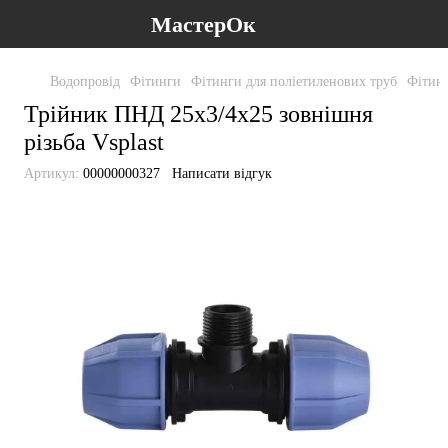
МастерОк
Водопровід
Фітинги
Фітинги для поліетиленових труб
Фітинг
Трійник ПНД 25х3/4х25 зовнішня
різьба Vsplast
Артикул:
00000000327
Написати відгук