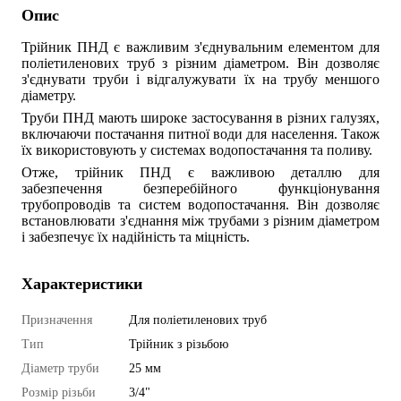
Опис
Трійник ПНД
є важливим з'єднувальним елементом для
поліетиленових труб з різним діаметром. Він дозволяє
з'єднувати труби і відгалужувати їх на трубу меншого
діаметру.
Труби ПНД
мають широке застосування в різних галузях,
включаючи постачання питної води для населення. Також
їх використовують у системах водопостачання та поливу.
Отже,
трійник ПНД
є важливою деталлю для
забезпечення безперебійного функціонування
трубопроводів та систем водопостачання. Він дозволяє
встановлювати з'єднання між трубами з різним діаметром
і забезпечує їх надійність та міцність.
Характеристики
Призначення
Для поліетиленових труб
Тип
Трійник з різьбою
Діаметр труби
25 мм
Розмір різьби
3/4"