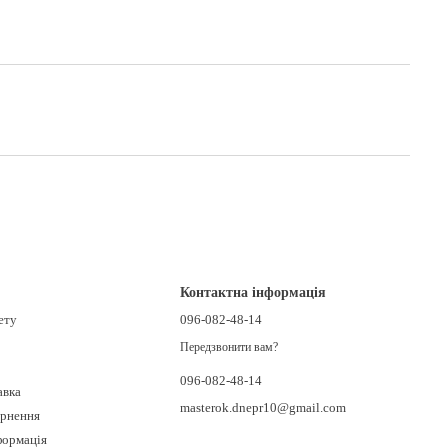
Контактна інформація
ету
096-082-48-14
Передзвонити вам?
096-082-48-14
авка
masterok.dnepr10@gmail.com
ернення
формація