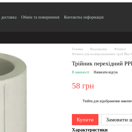
 доставка
Обмін та повернення
Контактна інформація
по безготівковому розрахунку з ПДВ
Блог
Публічний договір
Угода
ртифікати якості продукції
Головна
Водопровід
Фітинги
Фітинги для поліпропіленових труб Blue 
Трійник перехідний PP
В наявності
Написати відгук
58 грн
Увійти
для відображення накопи
%
Купити
Замовити 
Характеристики