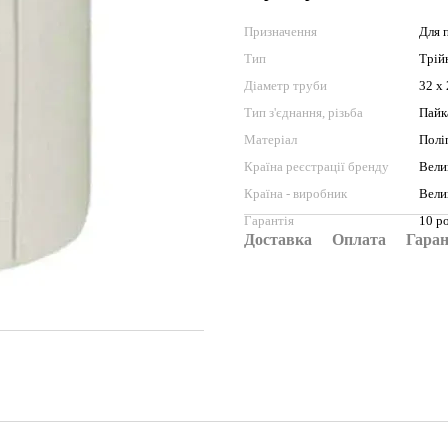
Призначення
Для 
Тип
Трій
Діаметр труби
32 х
Тип з'єднання, різьба
Пайк
Матеріал
Полі
Країна реєстрації бренду
Вели
Країна - виробник
Вели
Гарантія
10 р
Доставка
Оплата
Гаран