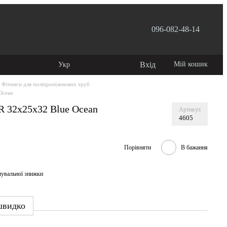
096-082-48-14
 користувача
Вхід
Мій кошик
Укр
Фітинги для поліпропіленових труб
Ocean
R 32х25х32 Blue Ocean
Артикул
4605
Порівняти
В бажання
чувальної знижки
швидко