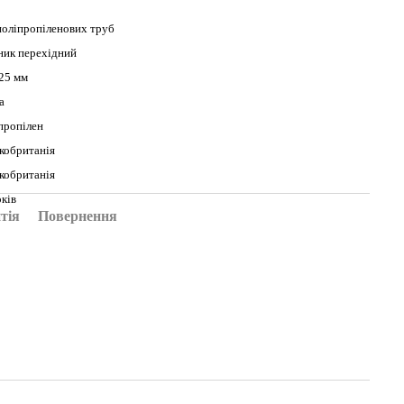
поліпропіленових труб
ник перехідний
 25 мм
а
пропілен
кобританія
кобританія
оків
тія
Повернення