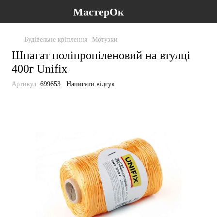
МастерОк
Будівельне кріплення
Мотузки
Шпагат поліпропіленовий на втулці
400г Unifix
Артикул:
699653
Написати відгук