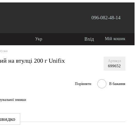
096-082-48-14
 користувача
Вхід
Мій кошик
Укр
тузки
й на втулці 200 г Unifix
Артикул
699652
Порівняти
В бажання
чувальної знижки
швидко