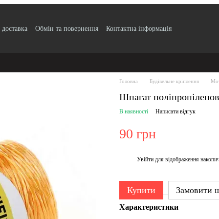
 доставка
Обмін та повернення
Контактна інформація
по безготівковому розрахунку з ПДВ
Блог
Публічний договір
Угода
ртифікати якості продукції
Головна
Будівельне кріплення
Мо
Шпагат поліпропіленови
В наявності
Написати відгук
90 грн
Увійти
для відображення накопи
%
Купити
Замовити 
Характеристики