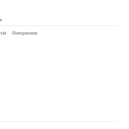
н
тія
Повернення