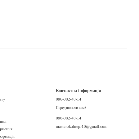
Контактна інформація
ету
096-082-48-14
Передзвонити вам?
096-082-48-14
авка
masterok.dnepr10@gmail.com
ернення
формація