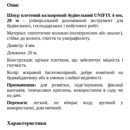
Опис
Шнур плетений кольоровий будівельний UNIFIX 4 мм,
20 м
– універсальний допоміжний інструмент для
будівельних, господарських і побутових робіт.
Матеріал: синтетичне волокно (поліпропілен або аналог),
стійке до вологи, гниття та ультрафіолету.
Діаметр: 4 мм.
Довжина: 20 м.
Конструкція: щільне плетіння, що забезпечує міцність і
гнучкість.
Колір: яскравий багатоколірний, добре помітний на
будмайданчику або в умовах слабкої видимості.
Призначення:
для розмітки, підв’язування, фіксації
вантажів, тимчасових кріплень, використання в саду чи
на дачі.
Переваги
: легкий, не вбирає воду, зручний у
використанні, довговічний.
Характеристики