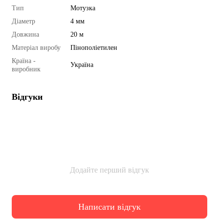
Тип
Мотузка
Діаметр
4 мм
Довжина
20 м
Матеріал виробу
Пінополіетилен
Країна -
Україна
виробник
Відгуки
Додайте перший відгук
Написати відгук