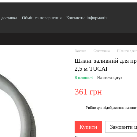
 доставка
Обмін та повернення
Контактна інформація
по безготівковому розрахунку з ПДВ
Блог
Публічний договір
Угода
ртифікати якості продукції
Головна
Сантехніка
Шланги для п
Шланг заливний для п
2,5 м TUCAI
В наявності
Написати відгук
361 грн
Увійти
для відображення накопи
%
Купити
Замовити 