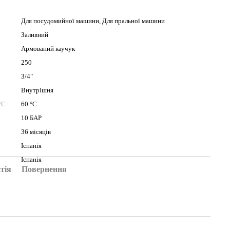
Для посудомийної машини, Для пральної машини
Заливний
Армований каучук
250
3/4"
Внутрішня
°C
60 °C
10 БАР
36 місяців
Іспанія
Іспанія
тія
Повернення