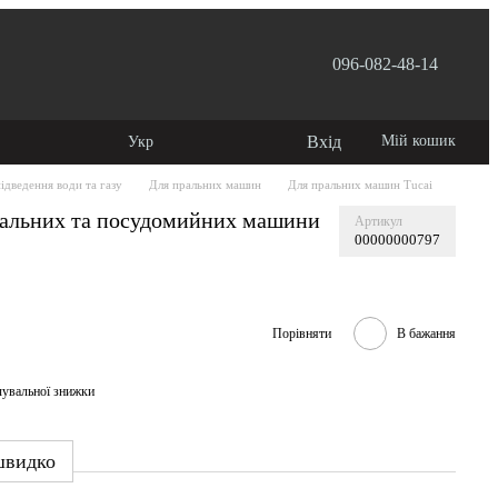
096-082-48-14
 користувача
Вхід
Мій кошик
Укр
ідведення води та газу
Для пральних машин
Для пральних машин Tucai
ральних та посудомийних машини
Артикул
00000000797
Порівняти
В бажання
чувальної знижки
швидко