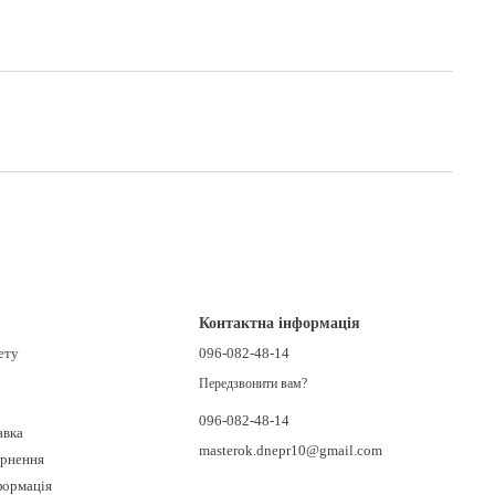
Контактна інформація
ету
096-082-48-14
Передзвонити вам?
096-082-48-14
авка
masterok.dnepr10@gmail.com
ернення
формація