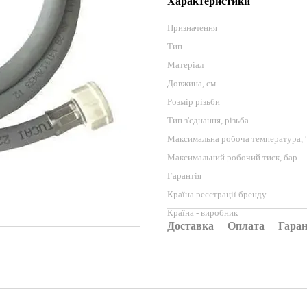
Характеристики
Призначення
Тип
Матеріал
Довжина, см
Розмір різьби
Тип з'єднання, різьба
Максимальна робоча температура, 
Максимальний робочий тиск, бар
Гарантія
Країна реєстрації бренду
Країна - виробник
Доставка
Оплата
Гаран