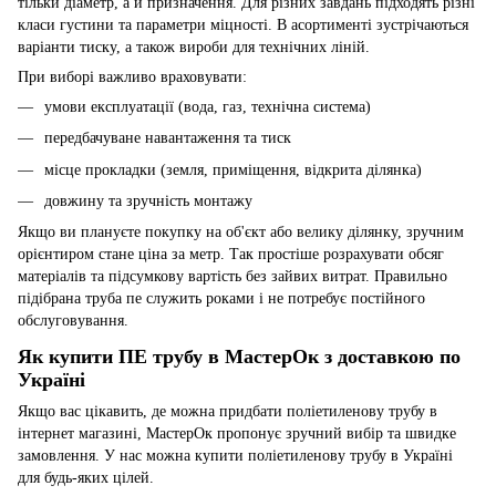
тільки діаметр, а й призначення. Для різних завдань підходять різні
класи густини та параметри міцності. В асортименті зустрічаються
варіанти тиску, а також вироби для технічних ліній.
При виборі важливо враховувати:
умови експлуатації (вода, газ, технічна система)
передбачуване навантаження та тиск
місце прокладки (земля, приміщення, відкрита ділянка)
довжину та зручність монтажу
Якщо ви плануєте покупку на об'єкт або велику ділянку, зручним
орієнтиром стане ціна за метр. Так простіше розрахувати обсяг
матеріалів та підсумкову вартість без зайвих витрат. Правильно
підібрана труба пе служить роками і не потребує постійного
обслуговування.
Як купити ПЕ трубу в МастерОк з доставкою по
Україні
Якщо вас цікавить, де можна придбати поліетиленову трубу в
інтернет магазині, МастерОк пропонує зручний вибір та швидке
замовлення. У нас можна купити поліетиленову трубу в Україні
для будь-яких цілей.