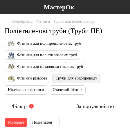
МастерОк
Водопровід
Фітинги
Труби для водопроводу
Поліетиленові труби (Труби ПЕ)
Фітинги для поліпропіленових труб
Фітинги для поліетиленових труб
Фітинги для металопластикових труб
Фітинги різьбові
Труби для водопроводу
Нікельовані фітинги
Сталевий фітинг
Фільтр
За популярністю
1
Матеріал
Поліетилен