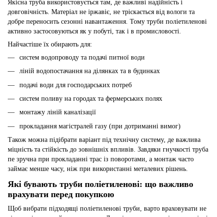
Якісна труба використовується там, де важливі надійність і
довговічність. Матеріал не іржавіє, не тріскається від вологи та
добре переносить сезонні навантаження. Тому труби поліетиленові
активно застосовуються як у побуті, так і в промисловості.
Найчастіше їх обирають для:
систем водопроводу та подачі питної води
ліній водопостачання на ділянках та в будинках
подачі води для господарських потреб
систем поливу на городах та фермерських полях
монтажу ліній каналізації
прокладання магістралей газу (при дотриманні вимог)
Також можна підібрати варіант під технічну систему, де важлива
міцність та стійкість до зовнішніх впливів. Завдяки гнучкості труба
пе зручна при прокладанні трас із поворотами, а монтаж часто
займає менше часу, ніж при використанні металевих рішень.
Які бувають труби поліетиленові: що важливо
врахувати перед покупкою
Щоб вибрати підходящі поліетиленові труби, варто враховувати не