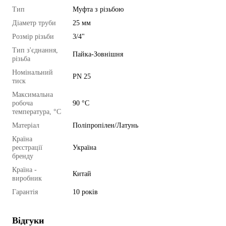
Тип
Муфта з різьбою
Діаметр труби
25 мм
Розмір різьби
3/4"
Тип з'єднання,
Пайка-Зовнішня
різьба
Номінальний
PN 25
тиск
Максимальна
робоча
90 °C
температура, °C
Матеріал
Поліпропілен/Латунь
Країна
реєстрації
Україна
бренду
Країна -
Китай
виробник
Гарантія
10 років
Відгуки