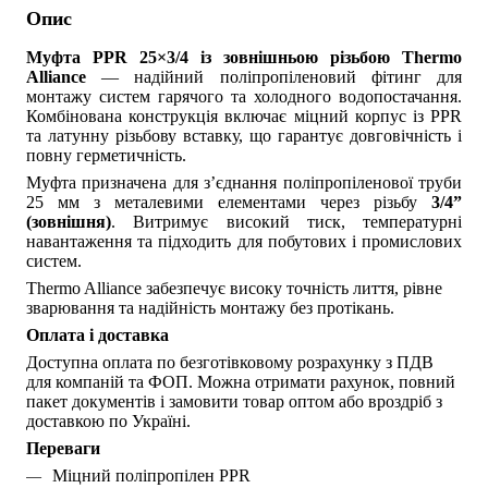
Опис
Муфта PPR 25×3/4 із зовнішньою різьбою Thermo
Alliance
— надійний поліпропіленовий фітинг для
монтажу систем гарячого та холодного водопостачання.
Комбінована конструкція включає міцний корпус із PPR
та латунну різьбову вставку, що гарантує довговічність і
повну герметичність.
Муфта призначена для з’єднання
поліпропіленової труби
25 мм
з металевими елементами через різьбу
3
/4”
(зовнішня)
. Витримує високий тиск, температурні
навантаження та підходить для побутових і промислових
систем.
Thermo Alliance забезпечує високу точність лиття, рівне 
зварювання та надійність монтажу без протікань.
Оплата і доставка
Доступна оплата по безготівковому розрахунку з ПДВ 
для компаній та ФОП. Можна отримати рахунок, повний 
пакет документів і замовити товар оптом або вроздріб з 
доставкою по Україні.
Переваги
Міцний поліпропілен PPR