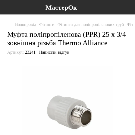
МастерОк
Водопровід
Фітинги
Фітинги для поліпропіленових труб
Фіти
Муфта поліпропіленова (PPR) 25 х 3/4
зовнішня різьба Thermo Alliance
Артикул:
23241
Написати відгук