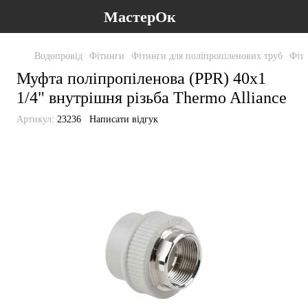
МастерОк
Водопровід
Фітинги
Фітинги для поліпропіленових труб
Фіти
Муфта поліпропіленова (PPR) 40х1
1/4" внутрішня різьба Thermo Alliance
Артикул:
23236
Написати відгук