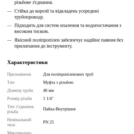
різьбове з'єднання.
Стійка до корозії та відкладень усередині 
трубопроводу.
Підходить для систем опалення та водопостачання з 
високим тиском.
Якісний поліпропілен забезпечує надійне паяння без 
прилипання до інструменту.
Характеристики
Призначення
Для поліпропіленових труб
Тип
Муфта з різьбою
Діаметр труби
40 мм
Розмір різьби
1 1/4"
Тип з'єднання,
Пайка-Внутрішня
різьба
Номінальний
PN 25
тиск
Максимальна