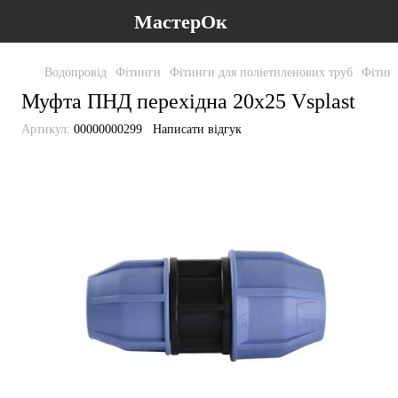
МастерОк
Водопровід
Фітинги
Фітинги для поліетиленових труб
Фітинг
Муфта ПНД перехідна 20х25 Vsplast
Артикул:
00000000299
Написати відгук