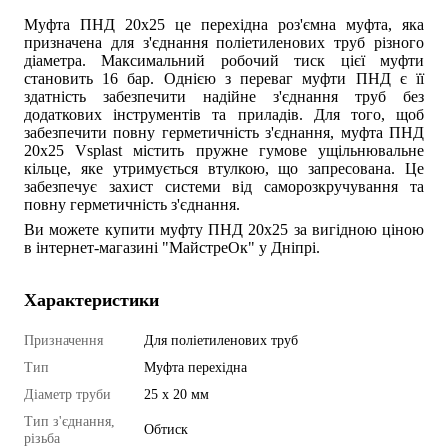
Муфта ПНД 20х25 це перехідна роз'ємна муфта, яка
призначена для з'єднання поліетиленових труб різного
діаметра. Максимальний робочий тиск цієї муфти
становить 16 бар. Однією з переваг муфти ПНД є її
здатність забезпечити надійне з'єднання труб без
додаткових інструментів та приладів. Для того, щоб
забезпечити повну герметичність з'єднання, муфта ПНД
20х25 Vsplast містить пружне гумове ущільнювальне
кільце, яке утримується втулкою, що запресована. Це
забезпечує захист системи від саморозкручування та
повну герметичність з'єднання.
Ви можете купити муфту ПНД 20х25 за вигідною ціною
в інтернет-магазині "МайстреОк" у Дніпрі.
Характеристики
Призначення
Для поліетиленових труб
Тип
Муфта перехідна
Діаметр труби
25 х 20 мм
Тип з'єднання,
Обтиск
різьба