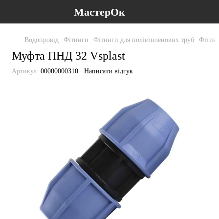
МастерОк
Водопровід
Фітинги
Фітинги для поліетиленових труб
Фітинг
Муфта ПНД 32 Vsplast
Артикул:
00000000310
Написати відгук