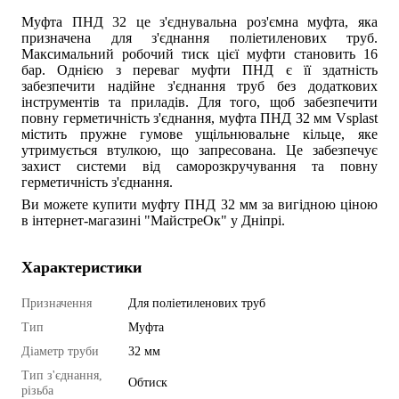
Муфта ПНД 32 це з'єднувальна роз'ємна муфта, яка
призначена для з'єднання поліетиленових труб.
Максимальний робочий тиск цієї муфти становить 16
бар. Однією з переваг муфти ПНД є її здатність
забезпечити надійне з'єднання труб без додаткових
інструментів та приладів. Для того, щоб забезпечити
повну герметичність з'єднання, муфта ПНД 32 мм Vsplast
містить пружне гумове ущільнювальне кільце, яке
утримується втулкою, що запресована. Це забезпечує
захист системи від саморозкручування та повну
герметичність з'єднання.
Ви можете купити муфту ПНД 32 мм за вигідною ціною
в інтернет-магазині "МайстреОк" у Дніпрі.
Характеристики
Призначення
Для поліетиленових труб
Тип
Муфта
Діаметр труби
32 мм
Тип з'єднання,
Обтиск
різьба