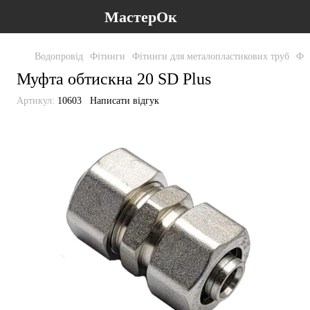
МастерОк
Водопровід
Фітинги
Фітинги для металопластикових труб
Фіт
Муфта обтискна 20 SD Plus
Артикул:
10603
Написати відгук