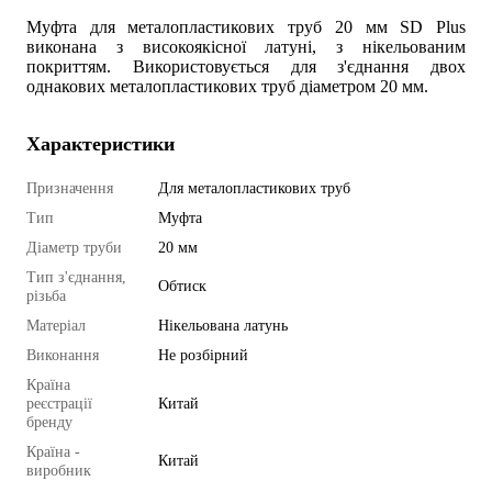
Муфта для металопластикових труб 20 мм SD Plus
виконана з високоякісної латуні, з нікельованим
покриттям. Використовується для з'єднання двох
однакових металопластикових труб діаметром 20 мм.
Характеристики
Призначення
Для металопластикових труб
Тип
Муфта
Діаметр труби
20 мм
Тип з'єднання,
Обтиск
різьба
Матеріал
Нікельована латунь
Виконання
Не розбірний
Країна
реєстрації
Китай
бренду
Країна -
Китай
виробник