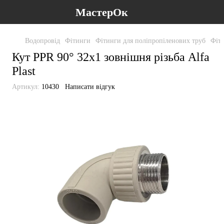
МастерОк
Водопровід
Фітинги
Фітинги для поліпропіленових труб
Фіти
Кут PPR 90° 32х1 зовнішня різьба Alfa
Plast
Артикул:
10430
Написати відгук