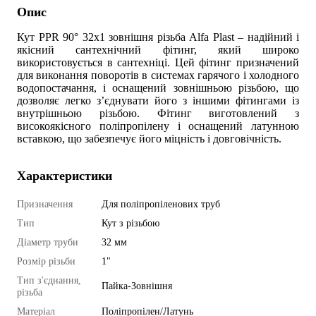
Опис
Кут PPR 90° 32x1 зовнішня різьба Alfa Plast – надійний і
якісний сантехнічний фітинг, який широко
використовується в сантехніці. Цей фітинг призначений
для виконання поворотів в системах гарячого і холодного
водопостачання, і оснащений зовнішньою різьбою, що
дозволяє легко з’єднувати його з іншими фітингами із
внутрішньою різьбою. Фітинг виготовлений з
високоякісного поліпропілену і оснащений латунною
вставкою, що забезпечує його міцність і довговічність.
Характеристики
Призначення
Для поліпропіленових труб
Тип
Кут з різьбою
Діаметр труби
32 мм
Розмір різьби
1"
Тип з'єднання,
Пайка-Зовнішня
різьба
Матеріал
Поліпропілен/Латунь