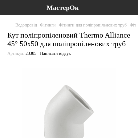
МастерОк
Водопровід
Фітинги
Фітинги для поліпропіленових труб
Фіти
Кут поліпропіленовий Thermo Alliance
45° 50х50 для поліпропіленових труб
Артикул:
23305
Написати відгук