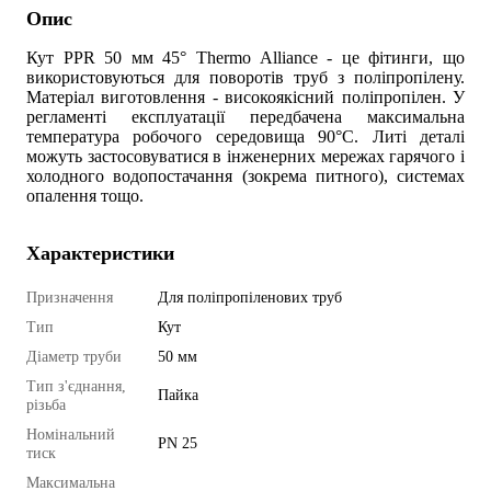
Опис
Кут PPR 50 мм 45° Thermo Alliance - це фітинги, що
використовуються для поворотів труб з поліпропілену.
Матеріал виготовлення - високоякісний поліпропілен. У
регламенті експлуатації передбачена максимальна
температура робочого середовища 90°С. Литі деталі
можуть застосовуватися в інженерних мережах гарячого і
холодного водопостачання (зокрема питного), системах
опалення тощо.
Характеристики
Призначення
Для поліпропіленових труб
Тип
Кут
Діаметр труби
50 мм
Тип з'єднання,
Пайка
різьба
Номінальний
PN 25
тиск
Максимальна