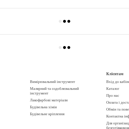
Клієнтам
Вимірювальний інструмент
Вхід до кабін
Малярний та оздоблювальний
Каталог
інструмент
Про нас
Лакофарбові матеріали
Оплата і дост
Будівельна хімія
Обмін та пов
Будівельне кріплення
Контактна ін
Для організац
безготівково