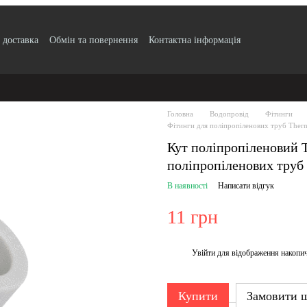
 доставка
Обмін та повернення
Контактна інформація
по безготівковому розрахунку з ПДВ
Блог
Публічний договір
Угода
ртифікати якості продукції
Головна
Водопровід
Фітинги
Фітинги для поліпропіленових труб Therm
Кут поліпропіленовий T
поліпропіленових труб
В наявності
Написати відгук
11 грн
Увійти
для відображення накопи
%
Купити
Замовити 