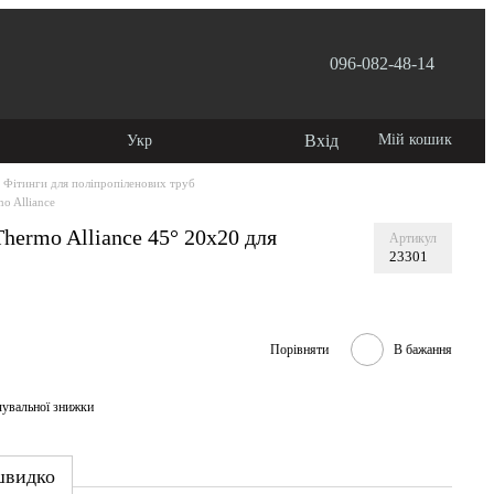
096-082-48-14
 користувача
Вхід
Мій кошик
Укр
Фітинги для поліпропіленових труб
o Alliance
hermo Alliance 45° 20х20 для
Артикул
23301
Порівняти
В бажання
чувальної знижки
швидко