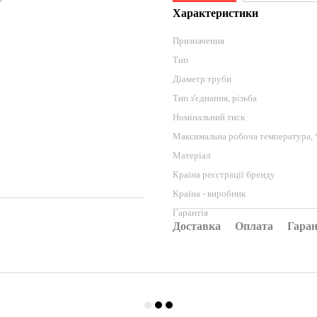
Характеристики
Призначення
Тип
Діаметр труби
Тип з'єднання, різьба
Номінальний тиск
Максимальна робоча температура, 
Матеріал
Країна реєстрації бренду
Країна - виробник
Гарантія
Доставка
Оплата
Гаран