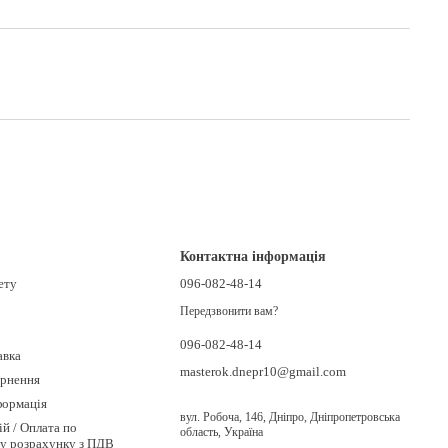
Контактна інформація
ету
096-082-48-14
Передзвонити вам?
096-082-48-14
авка
masterok.dnepr10@gmail.com
ернення
формація
вул. Робоча, 146, Дніпро, Дніпропетровська
ій / Оплата по
область, Україна
му розрахунку з ПДВ