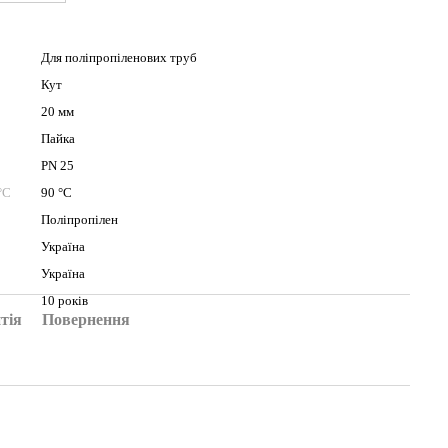
Для поліпропіленових труб
Кут
20 мм
Пайка
PN 25
°C
90 °C
Поліпропілен
Україна
Україна
10 років
тія
Повернення