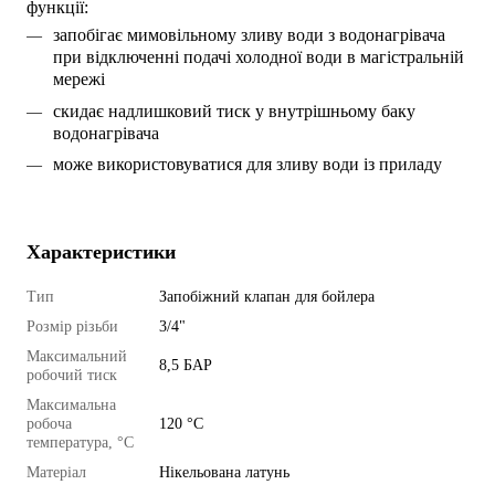
функції:
запобігає мимовільному зливу води з водонагрівача 
при відключенні подачі холодної води в магістральній 
мережі
скидає надлишковий тиск у внутрішньому баку 
водонагрівача
може використовуватися для зливу води із приладу
Характеристики
Тип
Запобіжний клапан для бойлера
Розмір різьби
3/4"
Максимальний
8,5 БАР
робочий тиск
Максимальна
робоча
120 °C
температура, °C
Матеріал
Нікельована латунь