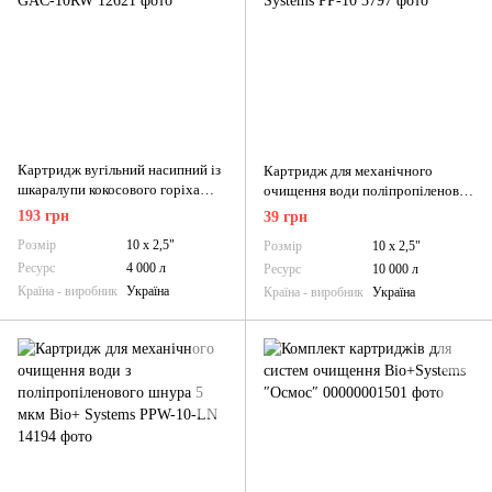
Картридж вугільний насипний із
Картридж для механічного
шкаралупи кокосового горіха
очищення води поліпропіленовий
OZON Bio+, GAC-10RW
5 мкм Bio+ Systems PP-10
193 грн
39 грн
Розмір
10 х 2,5"
Розмір
10 х 2,5"
Ресурс
4 000 л
Ресурс
10 000 л
Країна - виробник
Україна
Країна - виробник
Україна