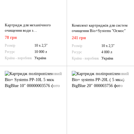
Картридж для механічного
Комплект картриджів для систем
очищення води з
очищення Bio+Systems ″Осмос″
поліпропіленового шнура 5 мкм
78 грн
241 грн
Bio+ Systems PPW-10-LN
Розмір
10 х 2,5"
Розмір
10 х 2,5"
Ресурс
10 000 л
Ресурс
4 000 л
Країна - виробник
Україна
Країна - виробник
Україна