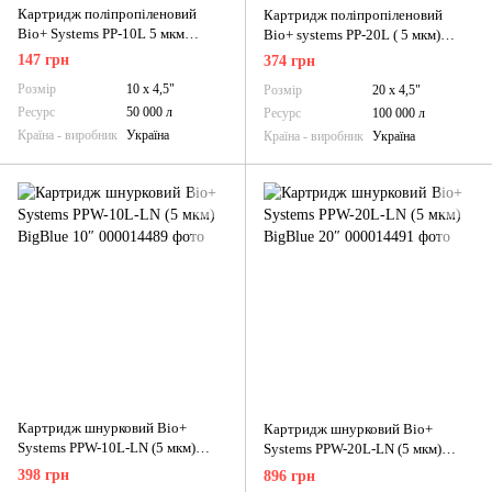
Картридж поліпропіленовий
Картридж поліпропіленовий
Bio+ Systems PP-10L 5 мкм
Bio+ systems PP-20L ( 5 мкм)
BigBlue 10"
BigBlue 20″
147 грн
374 грн
Розмір
10 х 4,5"
Розмір
20 х 4,5"
Ресурс
50 000 л
Ресурс
100 000 л
Країна - виробник
Україна
Країна - виробник
Україна
Картридж шнурковий Bio+
Картридж шнурковий Bio+
Systems PPW-10L-LN (5 мкм)
Systems PPW-20L-LN (5 мкм)
BigBlue 10″
BigBlue 20″
398 грн
896 грн