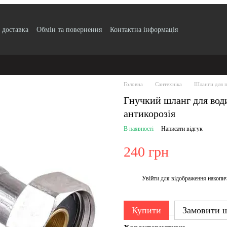
 доставка
Обмін та повернення
Контактна інформація
по безготівковому розрахунку з ПДВ
Блог
Публічний договір
Угода
ртифікати якості продукції
Головна
Сантехніка
Шланги для п
Гнучкий шланг для води
антикорозія
В наявності
Написати відгук
240 грн
Увійти
для відображення накопи
%
Купити
Замовити 