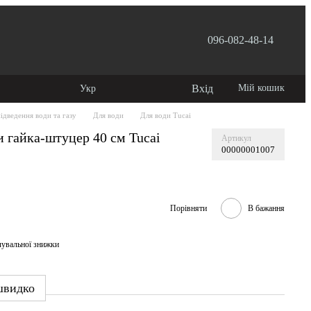
096-082-48-14
 користувача
Вхід
Мій кошик
Укр
ідведення води та газу
Для води
Для води Tucai
 гайка-штуцер 40 см Tucai
Артикул
00000001007
Порівняти
В бажання
чувальної знижки
швидко