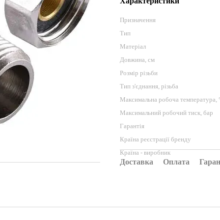
Характеристики
Призначення
Тип
Матеріал
Довжина, см
Розмір різьби
Тип з'єднання, різьба
Максимальна робоча температура, 
Максимальний робочий тиск, бар
Гарантія
Країна реєстрації бренду
Країна - виробник
Доставка
Оплата
Гаран