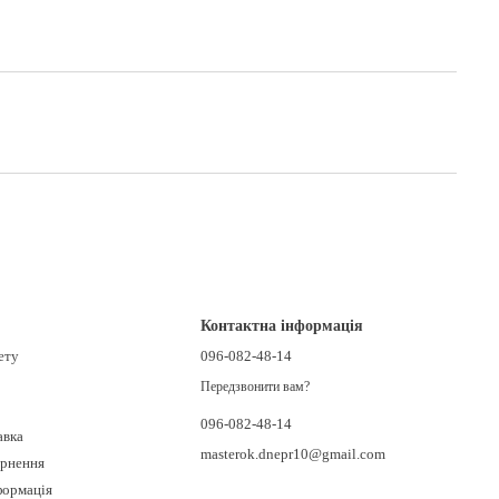
Контактна інформація
ету
096-082-48-14
Передзвонити вам?
096-082-48-14
авка
masterok.dnepr10@gmail.com
ернення
формація