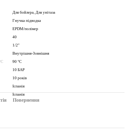
Для бойлера, Для унітаза
Гнучка підводка
EPDM/полімер
40
1/2"
Внутрішня-Зовнішня
°C
90 °C
10 БАР
10 років
Іспанія
Іспанія
тія
Повернення