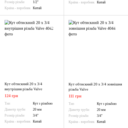
Розмір різьби
1/2"
Країна - виробник
Китай
Країна - виробник
Китай
Кут обтискний 20 х 3/4
Кут обтискний 20 х 3/4 зовнішня
внутрішня різьба Valve
різьба Valve
124 грн
111 грн
Тип
Кут з різьбою
Тип
Кут з різьбою
Діаметр труби
20 мм
Діаметр труби
20 мм
Розмір різьби
3/4"
Розмір різьби
3/4"
Країна - виробник
Китай
Країна - виробник
Китай