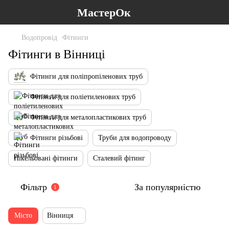
МастерОк
Водопровід
Фітинги
Фітинги в Вінниці
Фітинги для поліпропіленових труб
Фітинги для поліетиленових труб
Фітинги для металопластикових труб
Фітинги різьбові
Труби для водопроводу
Нікельовані фітинги
Сталевий фітинг
Фільтр
За популярністю
1
Місто
Вінниця