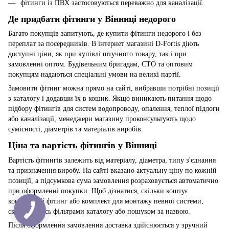
фітинги із ПВХ застосовуються переважно для каналізації.
Де придбати фітинги у Вінниці недорого
Багато покупців запитують, де купити фітинги недорого і без
переплат за посередників. В інтернет магазині D-Fortis діють
доступні ціни, як при купівлі штучного товару, так і при
замовленні оптом. Будівельним бригадам, СТО та оптовим
покупцям надаються спеціальні умови на великі партії.
Замовити фітинг можна прямо на сайті, вибравши потрібні позиції
з каталогу і додавши їх в кошик. Якщо виникають питання щодо
підбору фітингів для систем водопроводу, опалення, теплої підлоги
або каналізації, менеджери магазину проконсультують щодо
сумісності, діаметрів та матеріалів виробів.
Ціна та вартість фітингів у Вінниці
Вартість фітингів залежить від матеріалу, діаметра, типу з'єднання
та призначення виробу. На сайті вказано актуальну ціну по кожній
позиції, а підсумкова сума замовлення розраховується автоматично
при оформленні покупки. Щоб дізнатися, скільки коштує
конкретний фітинг або комплект для монтажу певної системи,
скористайтесь фільтрами каталогу або пошуком за назвою.
Після оформлення замовлення доставка здійснюється у зручний