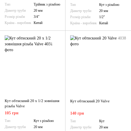
Тип
Трійник з різьбою
Тип
Кут з різьбою
Діаметр труби
20 мм
Діаметр труби
20 мм
Розмір різьби
3/4"
Розмір різьби
1/2"
Країна - виробник
Китай
Країна - виробник
Китай
Кут обтискний 20 х 1/2 зовнішня
Кут обтискний 20 Valve
різьба Valve
105 грн
140 грн
Тип
Кут з різьбою
Тип
Кут
Діаметр труби
20 мм
Діаметр труби
20 мм