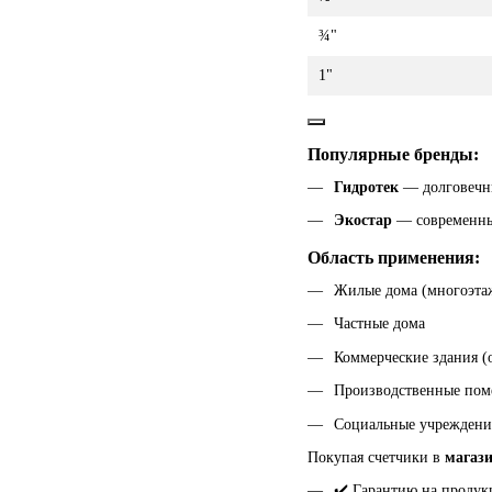
¾"
1"
Популярные бренды:
Гидротек
— долговечны
Экостар
— современные
Область применения:
Жилые дома (многоэта
Частные дома
Коммерческие здания (
Производственные по
Социальные учреждени
Покупая счетчики в
магаз
✔️ Гарантию на проду