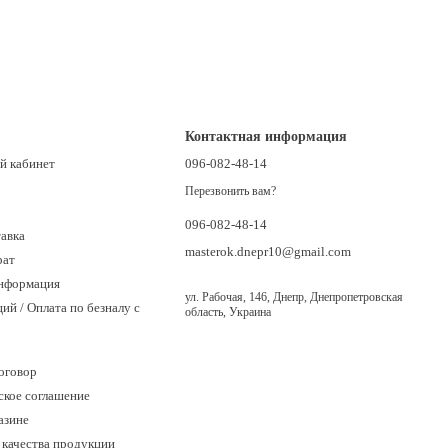
Контактная информация
й кабинет
096-082-48-14
Перезвонить вам?
096-082-48-14
тавка
masterok.dnepr10@gmail.com
рат
информация
ул. Рабочая, 146, Днепр, Днепропетровская
ий / Оплата по безналу с
область, Украина
оговор
ское соглашение
азине
качества продукции