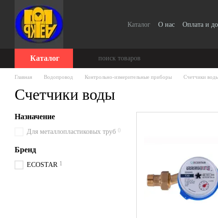
Перейти к основному контенту
Каталог
О нас
Оплата и до
Блог
Публичный договор
Каталог
Главная
Водопровод
Контрольно-измерительные приборы
Счетчики вод
Счетчики воды
Назначение
0
Для металлопластиковых труб
Бренд
1
ECOSTAR