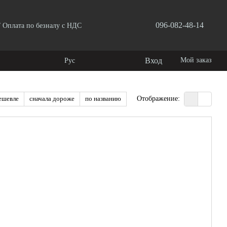
096-082-48-14
/ Оплата по безналу с НДС
ества продукции
Вход
Мой заказ
Рус
ешевле
сначала дороже
по названию
Отображение: