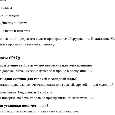
 товары
онсультации
о Днепру и Киеву
ие цены и качества
лиентов и предлагаем только проверенное оборудование. В
магазине М
казать профессиональную установку.
росы (FAQ)
воды лучше выбрать — механические или электронные?
о дороже. Механические дешевле и проще в обслуживании.
ь один счетчик для горячей и холодной воды?
авливать два разных счетчика: один для горячей, другой — для холодной 
счетчиков Гидротек и Экостар?
о поверки, но служат дольше при правильной эксплуатации.
ля установки водосчетчиков?
 производиться сертифицированным специалистом.