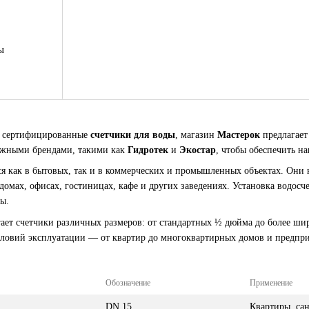
ы
и сертифицированные
счетчики для воды
, магазин
Мастерок
предлагает
дежными брендами, такими как
Гидротек
и
Экостар
, чтобы обеспечить н
 как в бытовых, так и в коммерческих и промышленных объектах. Они н
 домах, офисах, гостиницах, кафе и других заведениях. Установка водос
ы.
ает счетчики различных размеров: от стандартных ½ дюйма до более ши
словий эксплуатации — от квартир до многоквартирных домов и предпр
Обозначение
Применение
DN 15
Квартиры, са