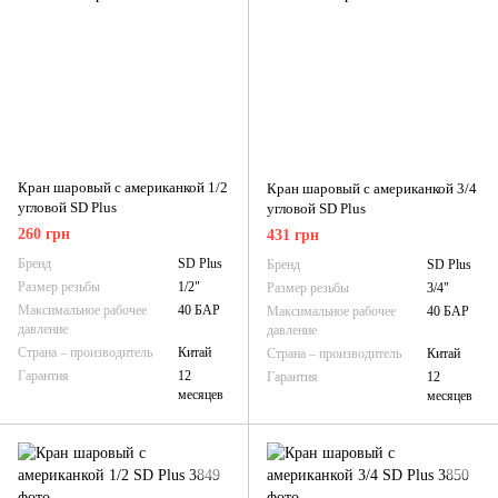
Кран шаровый с американкой 1/2
Кран шаровый с американкой 3/4
угловой SD Plus
угловой SD Plus
260 грн
431 грн
Бренд
SD Plus
Бренд
SD Plus
Размер резьбы
1/2"
Размер резьбы
3/4"
Максимальное рабочее
40 БАР
Максимальное рабочее
40 БАР
давление
давление
Страна – производитель
Китай
Страна – производитель
Китай
Гарантия
12
Гарантия
12
месяцев
месяцев