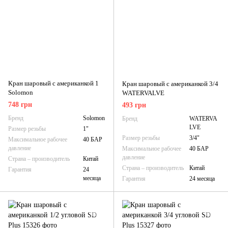
Кран шаровый с американкой 1
Кран шаровый с американкой 3/4
Solomon
WATERVALVE
748 грн
493 грн
Бренд
Solomon
Бренд
WATERVA
LVE
Размер резьбы
1"
Размер резьбы
3/4"
Максимальное рабочее
40 БАР
давление
Максимальное рабочее
40 БАР
давление
Страна – производитель
Китай
Страна – производитель
Китай
Гарантия
24
месяца
Гарантия
24 месяца