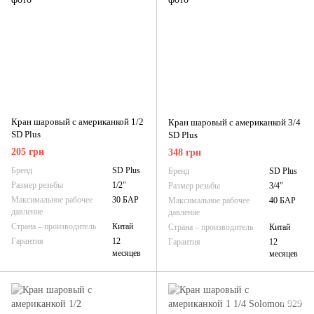
Кран шаровый с американкой 1/2
Кран шаровый с американкой 3/4
SD Plus
SD Plus
205 грн
348 грн
Бренд
SD Plus
Бренд
SD Plus
Размер резьбы
1/2"
Размер резьбы
3/4"
Максимальное рабочее
30 БАР
Максимальное рабочее
40 БАР
давление
давление
Страна – производитель
Китай
Страна – производитель
Китай
Гарантия
12
Гарантия
12
месяцев
месяцев