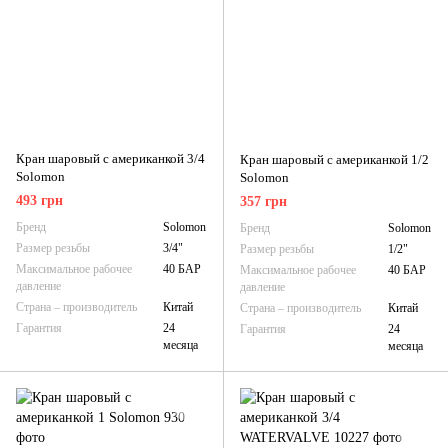
Кран шаровый с американкой 3/4
Кран шаровый с американкой 1/2
Solomon
Solomon
493 грн
357 грн
Бренд
Solomon
Бренд
Solomon
Размер резьбы
3/4"
Размер резьбы
1/2"
Максимальное рабочее
40 БАР
Максимальное рабочее
40 БАР
давление
давление
Страна – производитель
Китай
Страна – производитель
Китай
Гарантия
24
Гарантия
24
месяца
месяца