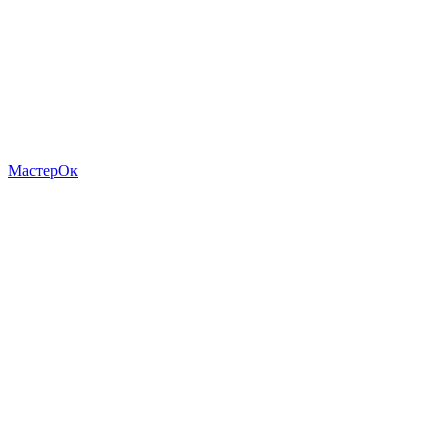
МастерОк