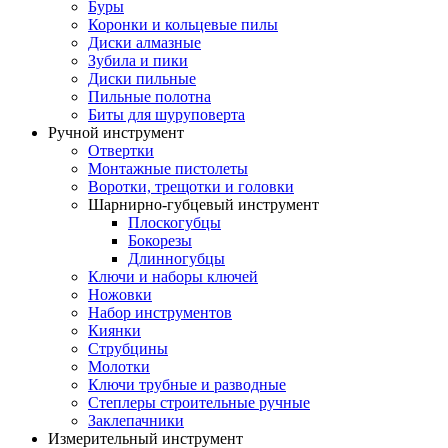
Буры
Коронки и кольцевые пилы
Диски алмазные
Зубила и пики
Диски пильные
Пильные полотна
Биты для шуруповерта
Ручной инструмент
Отвертки
Монтажные пистолеты
Воротки, трещотки и головки
Шарнирно-губцевый инструмент
Плоскогубцы
Бокорезы
Длинногубцы
Ключи и наборы ключей
Ножовки
Набор инструментов
Киянки
Струбцины
Молотки
Ключи трубные и разводные
Степлеры строительные ручные
Заклепачники
Измерительный инструмент