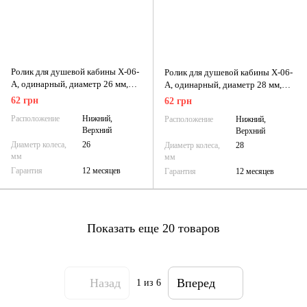
Ролик для душевой кабины X-06-
Ролик для душевой кабины X-06-
A, одинарный, диаметр 26 мм,
A, одинарный, диаметр 28 мм,
верхний / нижний
верхний/нижний
62 грн
62 грн
Расположение
Нижний,
Расположение
Нижний,
Верхний
Верхний
Диаметр колеса,
26
Диаметр колеса,
28
мм
мм
Гарантия
12 месяцев
Гарантия
12 месяцев
Показать еще 20 товаров
Назад
Вперед
1
из 6