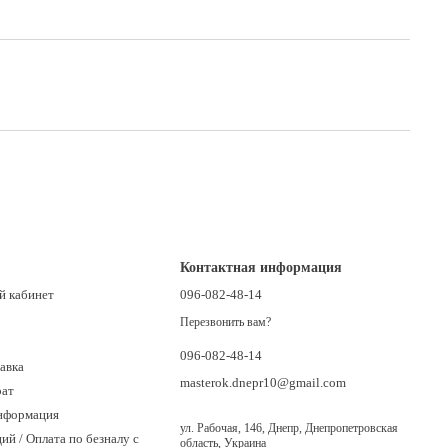
Контактная информация
й кабинет
096-082-48-14
Перезвонить вам?
096-082-48-14
авка
masterok.dnepr10@gmail.com
рат
нформация
ул. Рабочая, 146, Днепр, Днепропетровская
ий / Оплата по безналу с
область, Украина