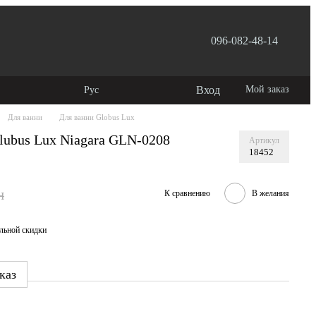
096-082-48-14
лашение
Вход
Мой заказ
Рус
Для ванни
Для ванни Globus Lux
lubus Lux Niagara GLN-0208
Артикул
18452
н
К сравнению
В желания
льной скидки
каз