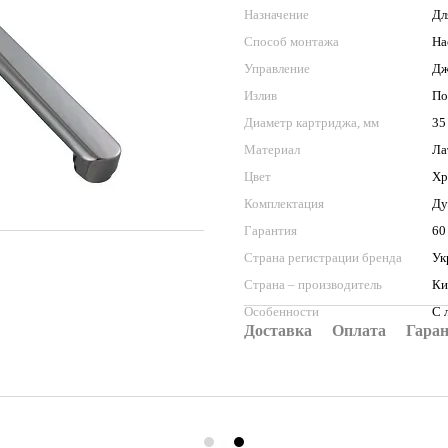
Назначение
Дл
Способ монтажа
На
Управление
Дж
Излив
По
Диаметр картриджа, мм
35
Материал
Ла
Цвет
Хр
Комплектация
Ду
Гарантия
60
Страна регистрации бренда
Ук
Страна – производитель
Ки
Особенности
С 
Доставка
Оплата
Гара