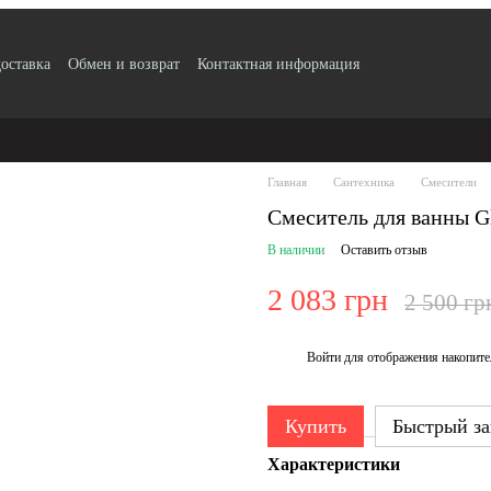
доставка
Обмен и возврат
Контактная информация
 по безналу с НДС
Блог
Публичный договор
Пользовательское сог
ификаты качества продукции
Главная
Сантехника
Смесители
Смеситель для ванны G
В наличии
Оставить отзыв
2 083 грн
2 500 гр
Войти
для отображения накопите
%
Купить
Быстрый за
Характеристики