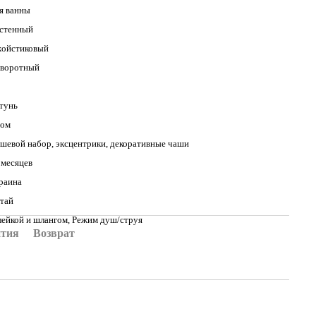
я ванны
стенный
ойстиковый
воротный
тунь
ом
шевой набор, эксцентрики, декоративные чаши
 месяцев
раина
тай
лейкой и шлангом, Режим душ/струя
нтия
Возврат