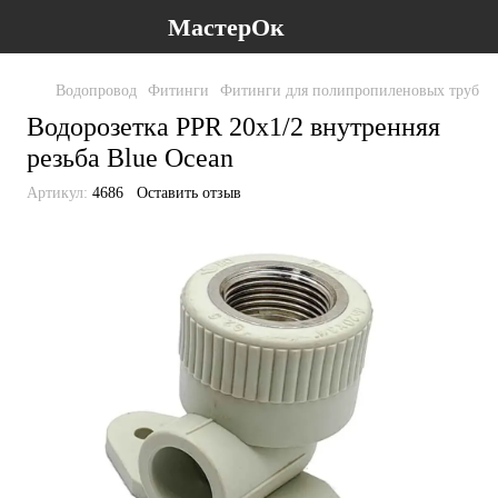
МастерОк
Водопровод
Фитинги
Фитинги для полипропиленовых труб
Ф
Водорозетка PPR 20х1/2 внутренняя
резьба Blue Ocean
Артикул:
4686
Оставить отзыв