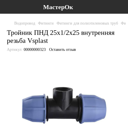
МастерОк
Водопровод
Фитинги
Фитинги для полиэтиленовых труб
Фит
Тройник ПНД 25х1/2х25 внутренняя
резьба Vsplast
Артикул:
00000000323
Оставить отзыв