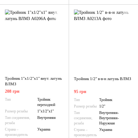
Тройник 1"х1/2"х1" внут. латунь
Тройник 1/2" в-в-н латунь ВЛМЗ
ВЛМЗ
208 грн
95 грн
Тип
Тройник
Тип
Тройник
переходной
Размер резьбы
1/2"
Размер резьбы
1"х1/2"х1"
Тип
Внутренняя-
Тип соединения,
Внутренняя
соединения,
Внутренняя-
резьба
резьба
Наружная
Страна –
Украина
Страна –
Украина
производитель
производитель