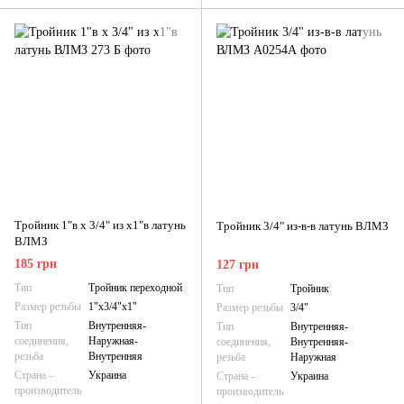
Тройник 1"в х 3/4" из х1"в латунь
Тройник 3/4" из-в-в латунь ВЛМЗ
ВЛМЗ
185 грн
127 грн
Тип
Тройник переходной
Тип
Тройник
Размер резьбы
1"х3/4"х1"
Размер резьбы
3/4"
Тип
Внутренняя-
Тип
Внутренняя-
соединения,
Наружная-
соединения,
Внутренняя-
резьба
Внутренняя
резьба
Наружная
Страна –
Украина
Страна –
Украина
производитель
производитель