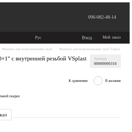
096-082-48-14
лашение
Вход
Мой заказ
Рус
Фитинги для полиэтиленовых труб
Фитинги для полиэтиленовых труб Vsplast
×1" с внутренней резьбой VSplast
Артикул
00000000316
К сравнению
В желания
льной скидки
каз