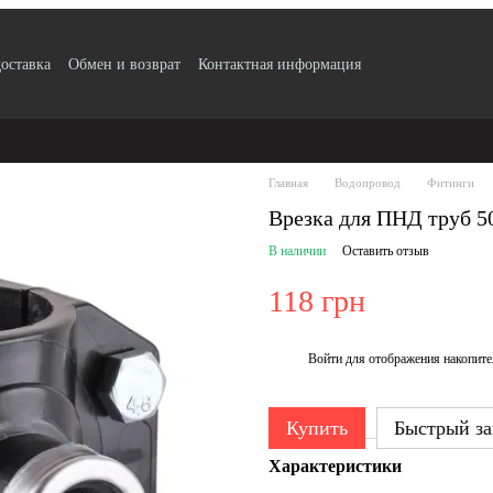
доставка
Обмен и возврат
Контактная информация
 по безналу с НДС
Блог
Публичный договор
Пользовательское сог
ификаты качества продукции
Главная
Водопровод
Фитинги
Врезка для ПНД труб 50
В наличии
Оставить отзыв
118 грн
Войти
для отображения накопите
%
Купить
Быстрый за
Характеристики