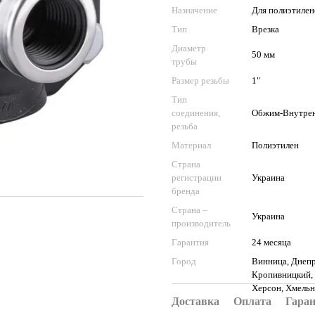
Назначение
Для полиэтиле
Тип
Врезка
Диаметр
50 мм
трубы
Размер резьбы
1"
Тип
соединения,
Обжим-Внутре
резьба
Материал
Полиэтилен
Страна
регистрации
Украина
бренда
Страна –
Украина
производитель
Гарантия
24 месяца
Город
Винница, Днепр
Кропивницкий, 
Херсон, Хмельн
Доставка
Оплата
Гара