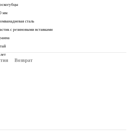
оскогубцы
0 мм
омванадиевая сталь
астик с резиновыми вставками
раина
тай
 лет
нтия
Возврат