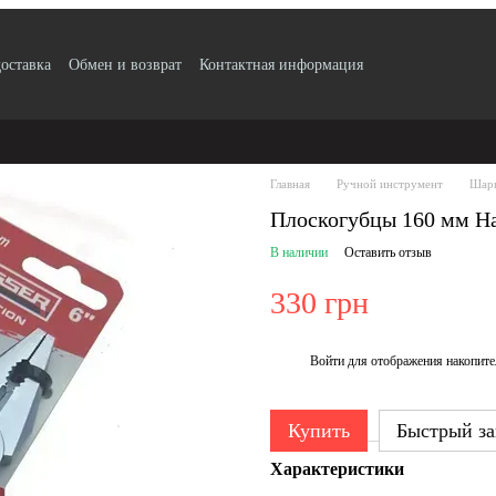
доставка
Обмен и возврат
Контактная информация
 по безналу с НДС
Блог
Публичный договор
Пользовательское сог
ификаты качества продукции
Главная
Ручной инструмент
Шарн
Плоскогубцы 160 мм Ha
В наличии
Оставить отзыв
330 грн
Войти
для отображения накопите
%
Купить
Быстрый за
Характеристики