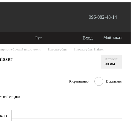
096-082-48-14
лашение
Вход
Мой заказ
Рус
ирно-губцевый инструмент
Плоскогубцы
Плоскогубцы Haisser
isser
Артикул
90384
К сравнению
В желания
льной скидки
каз