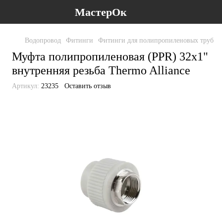
МастерОк
Водопровод
Фитинги
Фитинги для полипропиленовых труб
Ф
Муфта полипропиленовая (PPR) 32х1"
внутренняя резьба Thermo Alliance
Артикул:
23235
Оставить отзыв