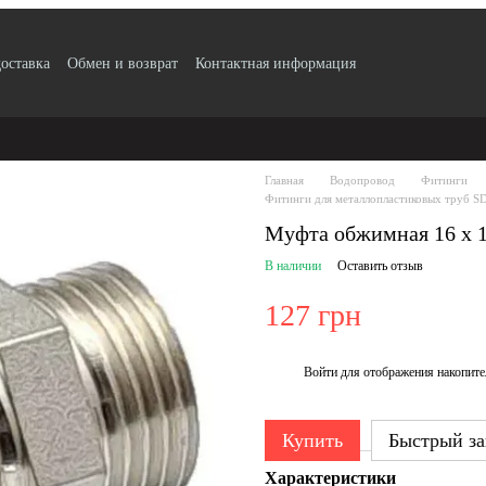
доставка
Обмен и возврат
Контактная информация
 по безналу с НДС
Блог
Публичный договор
Пользовательское сог
ификаты качества продукции
Главная
Водопровод
Фитинги
Фитинги для металлопластиковых труб SD
Муфта обжимная 16 х 1
В наличии
Оставить отзыв
127 грн
Войти
для отображения накопите
%
Купить
Быстрый за
Характеристики