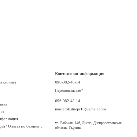
Контактная информация
й кабинет
096-082-48-14
Перезвонить вам?
096-082-48-14
авка
masterok.dnepr10@gmail.com
рат
нформация
ул. Рабочая, 146, Днепр, Днепропетровская
ий / Оплата по безналу с
область, Украина