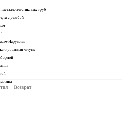
я металлопластиковых труб
фта с резьбой
 мм
2"
жим-Наружная
келированная латунь
зборной
льша
тай
 месяца
нтия
Возврат