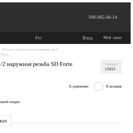
096-082-48-14
лашение
Вход
Мой заказ
Рус
Фитинги для металлопластиковых труб
 Forte
/2 наружная резьба SD Forte
Артикул
15953
К сравнению
В желания
льной скидки
каз