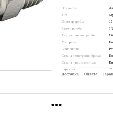
Назначение
Дл
Тип
Му
Диаметр трубы
16
Размер резьбы
1/
Тип соединения, резьба
Об
Материал
Ни
Выполнение
Ра
Страна регистрации бренда
По
Страна – производитель
Ки
Гарантия
24
Доставка
Оплата
Гара