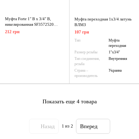
Муфта Forte 1" В х 3/4" В,
Муфта переходная 1х3/4 латунь
никелированная SF3572520
ВЛМЗ
Thermo Alliance
212 грн
107 грн
Тип
Муфта
переходная
Размер резьбы
1"х3/4"
Тип соединения,
Внутренняя
резьба
Страна –
Украина
производитель
Показать еще 4 товара
Назад
Вперед
1
из 2