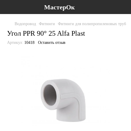
МастерОк
Водопровод
Фитинги
Фитинги для полипропиленовых труб
Ф
Угол PPR 90° 25 Alfa Plast
Артикул:
10418
Оставить отзыв