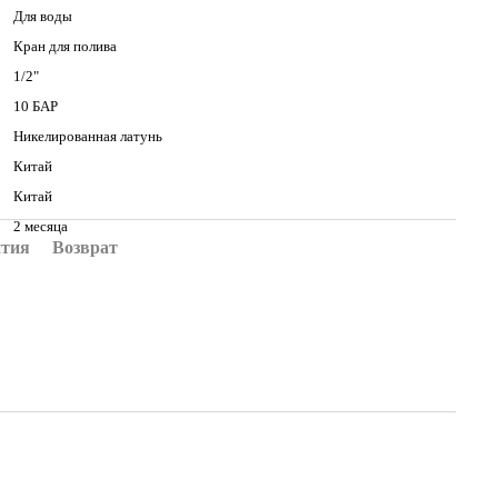
Для воды
Кран для полива
1/2"
10 БАР
Никелированная латунь
Китай
Китай
2 месяца
нтия
Возврат