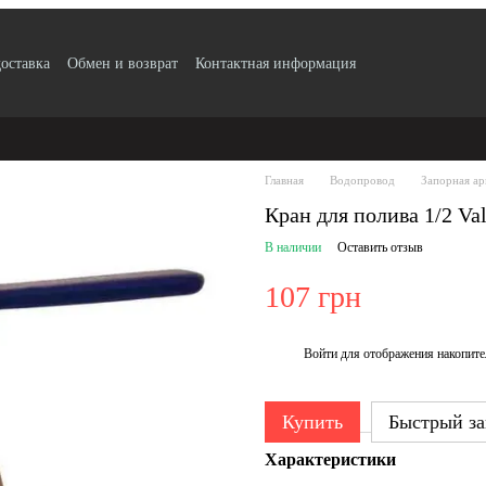
доставка
Обмен и возврат
Контактная информация
 по безналу с НДС
Блог
Публичный договор
Пользовательское сог
ификаты качества продукции
Главная
Водопровод
Запорная а
Кран для полива 1/2 Va
В наличии
Оставить отзыв
107 грн
Войти
для отображения накопите
%
Купить
Быстрый за
Характеристики