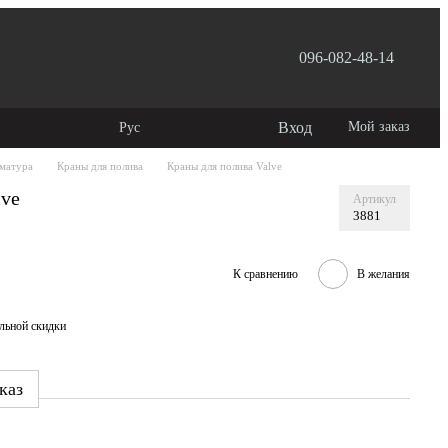
096-082-48-14
лашение
Вход
Мой заказ
Рус
рматура
Краны для полива
Краны для полива Valve
lve
Артикул
3881
К сравнению
В желания
льной скидки
каз