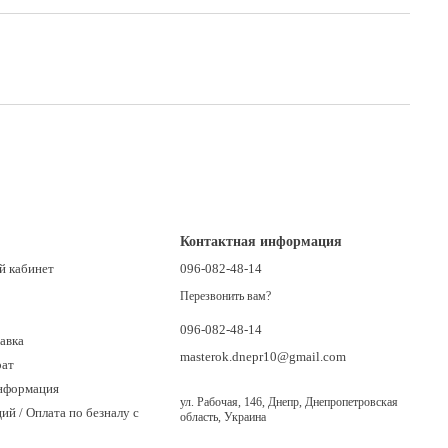
Контактная информация
й кабинет
096-082-48-14
Перезвонить вам?
096-082-48-14
авка
masterok.dnepr10@gmail.com
рат
нформация
ул. Рабочая, 146, Днепр, Днепропетровская
ий / Оплата по безналу с
область, Украина