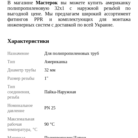
В магазине
Мастерок
вы можете купить американку
полипропиленовую 32x1 с наружной резьбой по
выгодной цене. Мы предлагаем широкий ассортимент
фитингов PPR и комплектующих для монтажа
инженерных систем с доставкой по всей Украине.
Характеристики
Назначение
Для полипропиленовых труб
Тип
Американка
Диаметр трубы
32 мм
Размер резьбы
1"
Тип
соединения,
Пайка-Наружная
резьба
Номинальное
PN 25
давление
Максимальная
рабочая
90 °C
температура, °C
Материал
Полипропилен/Латунь