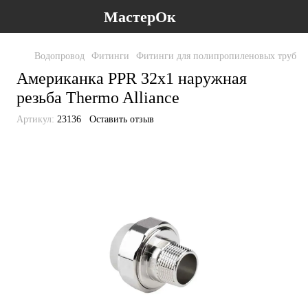
МастерОк
Водопровод
Фитинги
Фитинги для полипропиленовых труб
Ф
Американка PPR 32х1 наружная
резьба Thermo Alliance
Артикул:
23136
Оставить отзыв