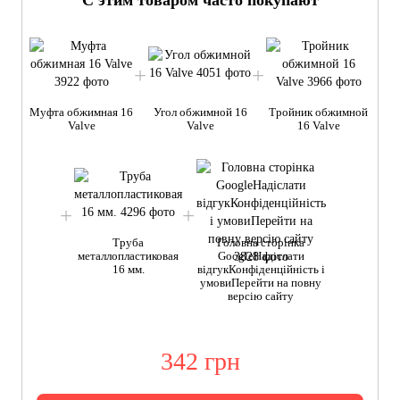
С этим товаром часто покупают
Муфта обжимная 16
Угол обжимной 16
Тройник обжимной
Valve
Valve
16 Valve
Труба
Головна сторінка
металлопластиковая
GoogleНадіслати
16 мм.
відгукКонфіденційність і
умовиПерейти на повну
версію сайту
342 грн